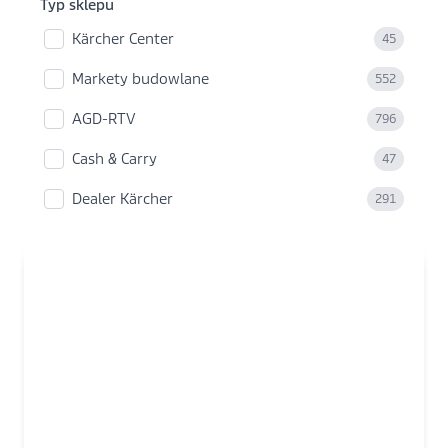
Typ sklepu
Kärcher Center
45
Markety budowlane
552
AGD-RTV
796
Cash & Carry
47
Dealer Kärcher
291