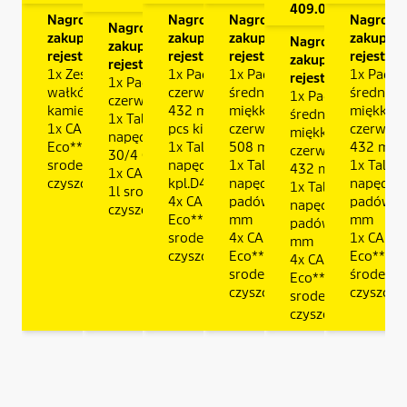
409.0
Nagrody za
Nagrody za
Nagrody za
Nagrody 
Nagrody za
zakup i
zakup i
zakup i
zakup i
Nagrody za
zakup i
rejestrację:
rejestrację:
rejestrację:
rejestrac
zakup i
rejestrację:
1x Zestaw
1x Pad
1x Pad,
1x Pad,
rejestrację:
1x Pad
wałków
czerwony
średnio-
średnio-
1x Pad,
czerwony/miękki
kamień
432 mm (5
miękka,
miękka,
średnio-
1x Talerz
1x CA 50 C
pcs kit)
czerwony,
czerwony
miękka,
napędowy BD
Eco** 1l
1x Talerz
508 mm
432 mm,
czerwony,
30/4 C
srodek
napęd.pad
1x Talerz
1x Talerz
432 mm,
1x CA 50 C Eco**
czyszczacy
kpl.D43
napędowy
napędo
1x Talerz
1l srodek
4x CA 50 C
padów, 479
padów, 
napędowy
czyszczacy
Eco** 1l
mm
mm
padów, 403
srodek
4x CA 50 C
1x CA 50
mm
czyszczacy
Eco** 1l
Eco** 1l
4x CA 50 C
srodek
środek
Eco** 1l
czyszczacy
czyszczą
srodek
czyszczacy