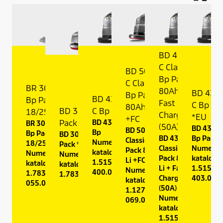
BD 43/25
C Classic
BD 50/50
Bp Pack
C Classic
BR 30/1 C
80Ah Li +
BD 43/
Bp Pack
BD 43/25
Bp Pack
Fast
C Bp Pa
80Ah Li
BD 30/4 C Bp
C Bp
18/25 *EU
Charger
*EU
+FC
Pack *EU
BD 43/25 C
BR 30/1 C
(50A)
BD 43/25
BD 50/50 C
Bp
Bp Pack
BD 30/4 C Bp
BD 43/25 C
Bp Pack 
Classic Bp
Numer
18/25 *EU
Pack *EU
Classic Bp
Numer
Pack 80Ah
katalogowy:
Numer
Numer
Pack 80Ah
katalogo
Li +FC
1.515-
katalogowy:
katalogowy:
Li + Fast
1.515-
Numer
400.0
1.783-
1.783-230.0
Charger
403.0
katalogowy:
055.0
(50A)
1.127-
Numer
069.0
katalogowy:
1.515-