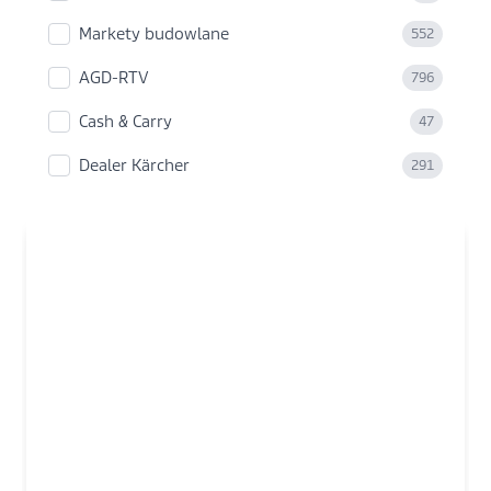
Markety budowlane
552
AGD-RTV
796
Cash & Carry
47
Dealer Kärcher
291